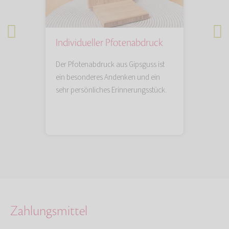
Individueller Pfotenabdruck
Tieru
n Sie
Der Pfotenabdruck aus Gipsguss ist
Künstler
Lieblings
ein besonderes Andenken und ein
besonde
sehr persönliches Erinnerungsstück.
und einf
das blei
Zahlungsmittel