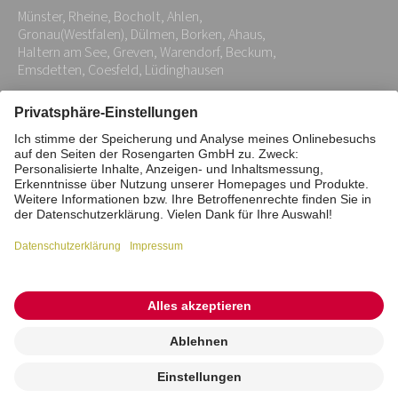
Adresse:
Münster, Rheine, Bocholt, Ahlen,
*
Gronau(Westfalen), Dülmen, Borken, Ahaus,
Haltern am See, Greven, Warendorf, Beckum,
Emsdetten, Coesfeld, Lüdinghausen
Impressum
Datenschutz
Stiftung
Interne Meldestelle
Zahlungsmittel
Vertrag widerrufen
Barrierefreiheitserklärung
Cookie/Tracking-Einstellungen
© 2026 ROSENGARTEN-Tierbestattung
Kremierung