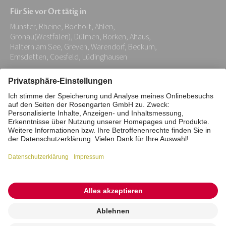
Mail-
Für Sie vor Ort tätig in
Adresse:
Münster, Rheine, Bocholt, Ahlen,
*
Gronau(Westfalen), Dülmen, Borken, Ahaus,
Haltern am See, Greven, Warendorf, Beckum,
Emsdetten, Coesfeld, Lüdinghausen
Impressum
Datenschutz
Stiftung
Interne Meldestelle
Zahlungsmittel
Vertrag widerrufen
Barrierefreiheitserklärung
Cookie/Tracking-Einstellungen
© 2026 ROSENGARTEN-Tierbestattung