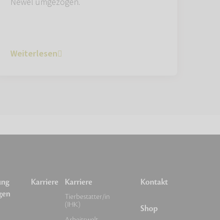
Newel umgezogen.
Weiterlesen
ung
Karriere
Karriere
Kontakt
gen
Tierbestatter/in
(IHK)
Shop
Arbeitswelt