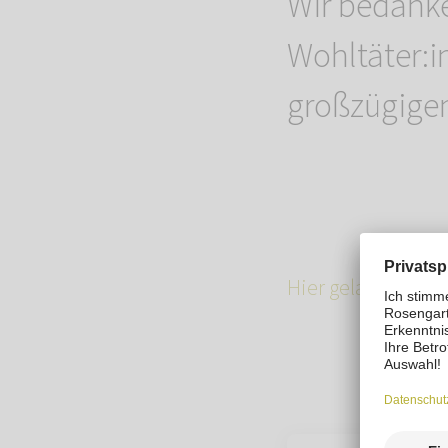
Wir bedanke
Wohltäter:i
großzügige
Hier gelangen Sie