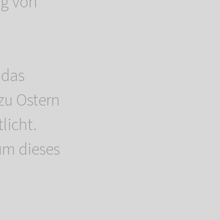
ng von
 das
zu Ostern
licht.
um dieses