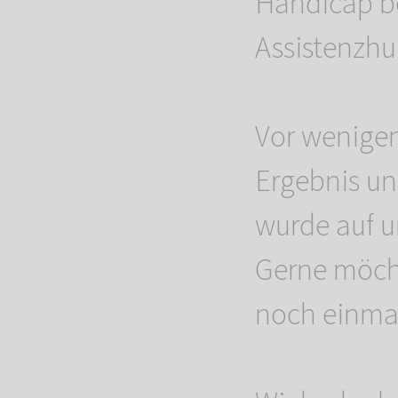
Handicap be
Assistenzhu
Vor wenigen
Ergebnis un
wurde auf u
Gerne möcht
noch einmal