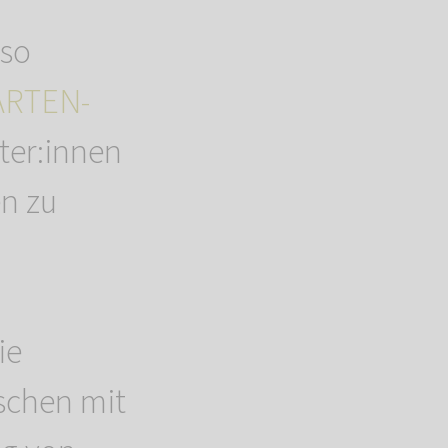
 so
RTEN-
lter:innen
en zu
ie
schen mit