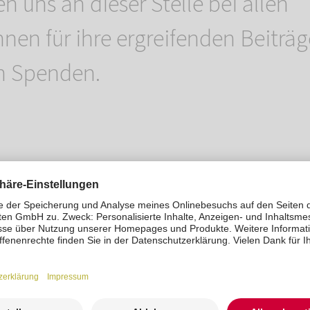
n uns an dieser Stelle bei allen
nnen für ihre ergreifenden Beiträ
n Spenden.
 zum Video.