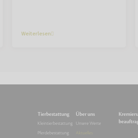
Weiterlesen
Tierbestattung
Über uns
Kremier
beauftra
Kleintierbestattung
Unsere Werte
Pferdebestattung
Aktuelles