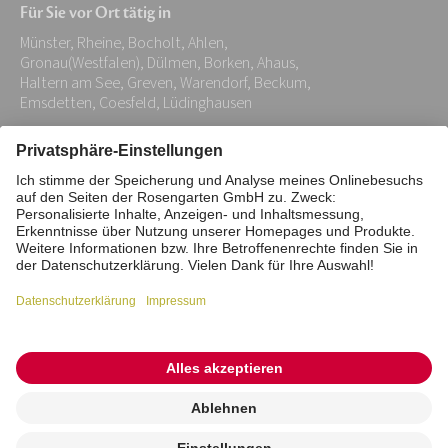
Für Sie vor Ort tätig in
Adresse:
Münster, Rheine, Bocholt, Ahlen,
*
Gronau(Westfalen), Dülmen, Borken, Ahaus,
Haltern am See, Greven, Warendorf, Beckum,
Emsdetten, Coesfeld, Lüdinghausen
Impressum
Datenschutz
Stiftung
Interne Meldestelle
Zahlungsmittel
Vertrag widerrufen
Barrierefreiheitserklärung
Cookie/Tracking-Einstellungen
© 2026 ROSENGARTEN-Tierbestattung