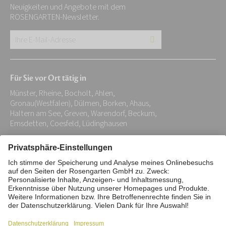
Neuigkeiten und Angebote mit dem
ROSENGARTEN-Newsletter.
Ihre
E-
Mail-
Für Sie vor Ort tätig in
Adresse:
Münster, Rheine, Bocholt, Ahlen,
*
Gronau(Westfalen), Dülmen, Borken, Ahaus,
Haltern am See, Greven, Warendorf, Beckum,
Emsdetten, Coesfeld, Lüdinghausen
Impressum
Datenschutz
Stiftung
Interne Meldestelle
Zahlungsmittel
Vertrag widerrufen
Barrierefreiheitserklärung
Cookie/Tracking-Einstellungen