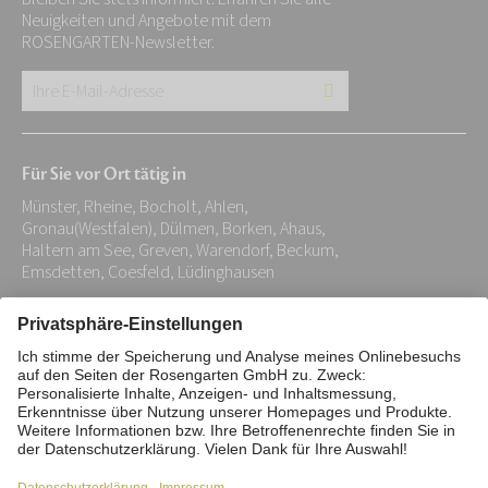
Neuigkeiten und Angebote mit dem
ROSENGARTEN-Newsletter.
Ihre
E-
Mail-
Für Sie vor Ort tätig in
Adresse:
Münster, Rheine, Bocholt, Ahlen,
*
Gronau(Westfalen), Dülmen, Borken, Ahaus,
Haltern am See, Greven, Warendorf, Beckum,
Emsdetten, Coesfeld, Lüdinghausen
Impressum
Datenschutz
Stiftung
Interne Meldestelle
Zahlungsmittel
Vertrag widerrufen
Barrierefreiheitserklärung
Cookie/Tracking-Einstellungen