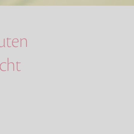
guten
cht