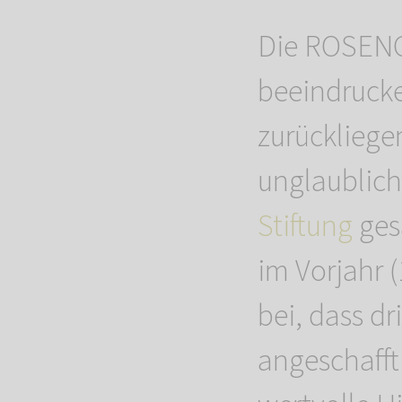
Die ROSENG
beeindrucken
zurückliege
unglaublic
Stiftung
ges
im Vorjahr 
bei, dass d
angeschafft