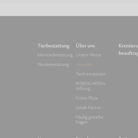
Tierbestattung
Über uns
Kremier
beauftra
Kleintierbestattung
Unsere Werte
Pferdebestattung
Aktuelles
Tierkrematorien
ROSENGARTEN-
Stiftung
Grüne Pfote
Lokale Partner
Häufig gestellte
Fragen