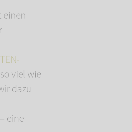
 einen
r
TEN-
o viel wie
wir dazu
– eine