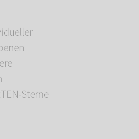
idueller
rbenen
ere
n
TEN-Sterne